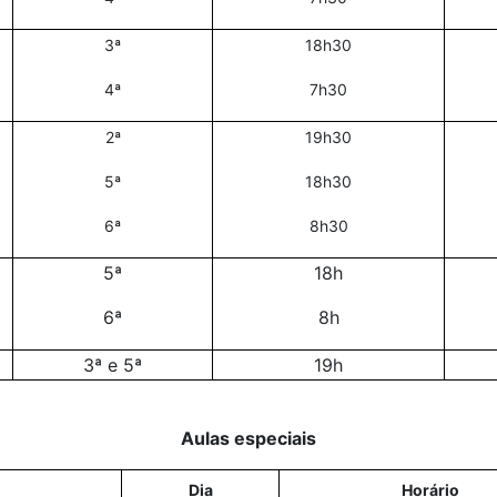
3ª
18h30
4ª
7h30
2ª
19h30
5ª
18h30
6ª
8h30
5ª
18h
6ª
8h
3ª e 5ª
19h
Aulas especiais
Dia
Horário