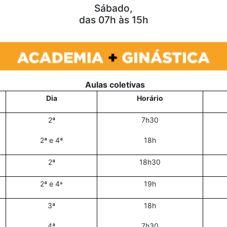
Sábado,
das 07h às 15h
Aulas coletivas
Dia
Horário
2ª
7h30
2ª e 4ª
18h
2ª
18h30
2ª e 4
19h
ª
3ª
18h
4ª
7h30