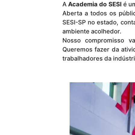
A
Academia do SESI
é um
visuais
Aberta a todos os públi
que
usam
SESI-SP no estado, conta
um
ambiente acolhedor.
leitor
Nosso compromisso vai
de
Queremos fazer da ativid
tela;
Pressione
trabalhadores da indúst
Control-
F10
para
abrir
um
menu
de
acessibilidade.