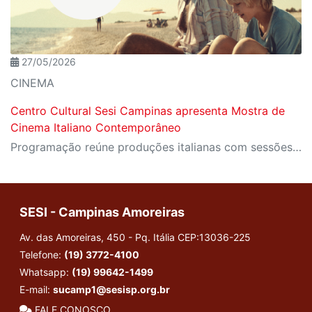
27/05/2026
CINEMA
Centro Cultural Sesi Campinas apresenta Mostra de
Cinema Italiano Contemporâneo
Programação reúne produções italianas com sessões gratuitas
SESI - Campinas Amoreiras
Av. das Amoreiras, 450 - Pq. Itália
CEP:13036-225
Telefone:
(19) 3772-4100
Whatsapp:
(19) 99642-1499
E-mail:
sucamp1@sesisp.org.br
FALE CONOSCO