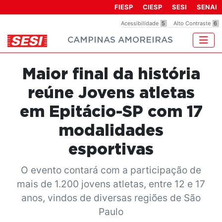
Observação:
FIESP
CIESP
SESI
SENAI
este
Acessibilidade
5
Alto Contraste
6
site
CAMPINAS AMOREIRAS
inclui
um
sistema
Maior final da história
de
acessibilidade.
reúne Jovens atletas
em Epitácio-SP com 17
modalidades
esportivas
O evento contará com a participação de
mais de 1.200 jovens atletas, entre 12 e 17
anos, vindos de diversas regiões de São
Paulo