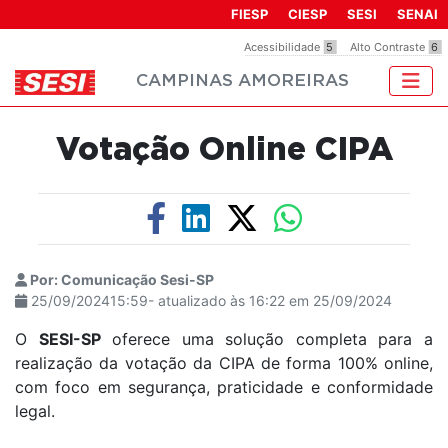
Observação:
FIESP
CIESP
SESI
SENAI
este
Acessibilidade
5
Alto Contraste
6
site
CAMPINAS AMOREIRAS
inclui
um
sistema
Votação Online CIPA
de
acessibilidade.
Por: Comunicação Sesi-SP
25/09/202415:59- atualizado às 16:22 em 25/09/2024
O
SESI-SP
oferece uma solução completa para a
realização da votação da CIPA de forma 100% online,
com foco em segurança, praticidade e conformidade
legal.