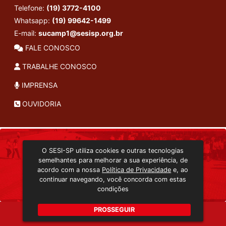
Telefone:
(19) 3772-4100
Whatsapp:
(19) 99642-1499
E-mail:
sucamp1@sesisp.org.br
FALE CONOSCO
TRABALHE CONOSCO
IMPRENSA
OUVIDORIA
INSTITUCIONAL
O SESI-SP utiliza cookies e outras tecnologias
TRANSMISSÃO ON-LINE
semelhantes para melhorar a sua experiência, de
EDITORA SESI-SP
acordo com a nossa
Política de Privacidade
e, ao
CONSULTA AO ACERVO
continuar navegando, você concorda com estas
condições
PROSSEGUIR
Copyright 2026 © Todos os direitos reservados. -
rqk