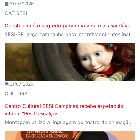
31/07/2026
CAT SESI
Constância é o segredo para uma vida mais saudável
SESI-SP lança campanha para incentivar clientes inativos a retomarem a prática de atividades físicas, esporte e lazer com benefícios exclusivos
21/07/2026
CULTURA
Centro Cultural SESI Campinas recebe espetáculo
infantil "Pés Descalços"
Montagem utiliza a linguagem do teatro de animação para abordar temas como amizade, timidez e descobertas da infância