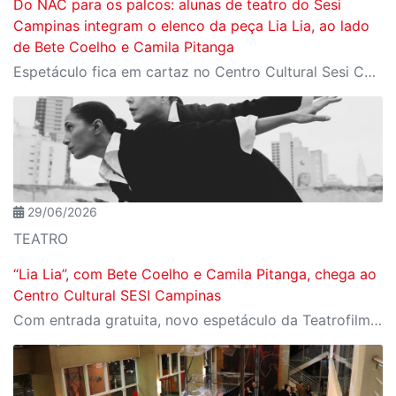
Do NAC para os palcos: alunas de teatro do Sesi
Campinas integram o elenco da peça Lia Lia, ao lado
de Bete Coelho e Camila Pitanga
Espetáculo fica em cartaz no Centro Cultural Sesi Campinas de 9 a 19 de julho, com entrada gratuita
29/06/2026
TEATRO
“Lia Lia”, com Bete Coelho e Camila Pitanga, chega ao
Centro Cultural SESI Campinas
Com entrada gratuita, novo espetáculo da Teatrofilme é uma adaptação do romance de Caetano Galindo, com direção de arte de Daniela Thomas