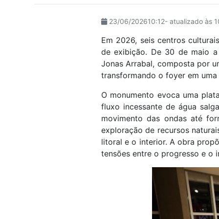
visuais
que
23/06/202610:12- atualizado às 
usam
Em 2026, seis centros culturai
um
de exibição. De 30 de maio a
leitor
Jonas Arrabal, composta por um
de
transformando o foyer em uma e
tela;
Pressione
O monumento evoca uma platafo
Control-
fluxo incessante de água salga
F10
movimento das ondas até for
para
exploração de recursos naturai
abrir
litoral e o interior. A obra p
um
tensões entre o progresso e o 
menu
de
acessibilidade.