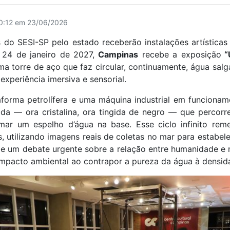
10:12 em 23/06/2026
s do SESI-SP pelo estado receberão instalações artísticas 
 24 de janeiro de 2027,
Campinas
recebe a exposição
“U
a torre de aço que faz circular, continuamente, água sal
xperiência imersiva e sensorial.
rma petrolífera e uma máquina industrial em funcionam
da — ora cristalina, ora tingida de negro — que percorr
mar um espelho d’água na base. Esse ciclo infinito re
s, utilizando imagens reais de coletas no mar para estabel
ropõe um debate urgente sobre a relação entre humanidade e
impacto ambiental ao contrapor a pureza da água à densida