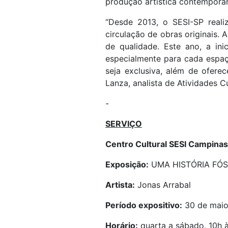
produção artística contemporâ
“Desde 2013, o SESI-SP reali
circulação de obras originais. 
de qualidade. Este ano, a in
especialmente para cada espaço
seja exclusiva, além de oferec
Lanza, analista de Atividades C
-
SERVIÇO
Centro Cultural SESI Campinas
Exposição:
UMA HISTÓRIA FÓS
Artista:
Jonas Arrabal
Período expositivo:
30 de maio
Horário:
quarta a sábado, 10h à