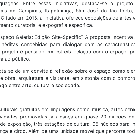
nguagens. Entre essas iniciativas, destaca-se o projet
rais de Campinas, Itapetininga, São José do Rio Preto
riado em 2013, a iniciativa oferece exposições de artes v
ento curatorial e expografia específica.
spaço Galeria: Edição Site-Specific”. A proposta incenti
néditas concebidas para dialogar com as característica
O projeto é pensado em estreita relação com o espaço, 
ca ao público.
ta-se de um convite à reflexão sobre o espaço como elem
 obra, arquitetura e visitante, em sintonia com o compr
go entre arte, cultura e sociedade.
ulturais gratuitas em linguagens como música, artes cênica
 atividades promovidas já alcançaram quase 20 milhões de
s de exposição, três estações de cultura, 95 núcleos para 
ança e circo. Além de uma unidade móvel que percorre to