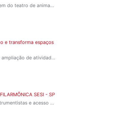
Montagem utiliza a linguagem do teatro de animação para abordar temas como amizade, timidez e descobertas da infância
o e transforma espaços
Com ambientes integrados, ampliação de atividades e eventos multidisciplinares, instituição pretende impactar mais públicos, de forma gratuita, além de promover sua formação
ILARMÔNICA SESI - SP
Projeto de formação de instrumentistas e acesso à música erudita chega ao SESI Campinas Amoreiras com concerto especial de Natal